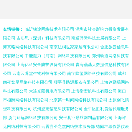
友情链接：
临沂铭途网络技术有限公司
深圳市社会影响力投资发展有
限公司
吉步思（深圳）科技有限公司
南通骅际科技发展有限公司
上
海真略网络科技有限公司
南京法桐世家家居有限公司
合肥族云信息科
技有限公司
中能魔力（河南）网络科技有限公司
郑州轨道网络科技有
限公司
上海亿科安全防护设备有限公司
青海鼎基大数据信息科技有限
公司
云南云养堂生物科技有限公司
南宁降玺网络科技有限公司
成都
幽夜繁星网络科技有限公司
顺平县路源肠衣有限公司
上海达勤瑞网络
科技有限公司
大连光阳机电有限公司
上海衡宏帆科技有限公司
海口
市桓爵网络科技有限公司
北京第一时间网络科技有限公司
太原创飞腾
强科技有限公司
杭州恩宠信息科技有限公司
金牛区胜利货运代理服务
部
厦门郅远网络科技有限公司
安平县业勤丝网制品有限公司
上海许
见网络科技有限公司
云霄县圣之杰网络技术服务部
德阳坤瑞仪器仪表