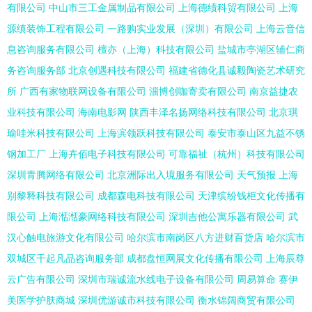
有限公司
中山市三工金属制品有限公司
上海德绩科贸有限公司
上海
源缜装饰工程有限公司
一路购实业发展（深圳）有限公司
上海云音信
息咨询服务有限公司
檀亦（上海）科技有限公司
盐城市亭湖区辅仁商
务咨询服务部
北京创遇科技有限公司
福建省德化县诚毅陶瓷艺术研究
所
广西有家物联网设备有限公司
淄博创咖寄卖有限公司
南京益捷农
业科技有限公司
海南电影网
陕西丰泽名扬网络科技有限公司
北京琪
瑜哇米科技有限公司
上海滨领跃科技有限公司
泰安市泰山区九益不锈
钢加工厂
上海卉佰电子科技有限公司
可靠福祉（杭州）科技有限公司
深圳青腾网络有限公司
北京洲际出入境服务有限公司
天气预报
上海
别黎释科技有限公司
成都森电科技有限公司
天津缤纷钱柜文化传播有
限公司
上海湉湉豪网络科技有限公司
深圳吉他公寓乐器有限公司
武
汉心触电旅游文化有限公司
哈尔滨市南岗区八方进财百货店
哈尔滨市
双城区千起凡品咨询服务部
成都盘恒网展文化传播有限公司
上海辰尊
云广告有限公司
深圳市瑞诚流水线电子设备有限公司
周易算命
赛伊
美医学护肤商城
深圳优游诚市科技有限公司
衡水锦阔商贸有限公司